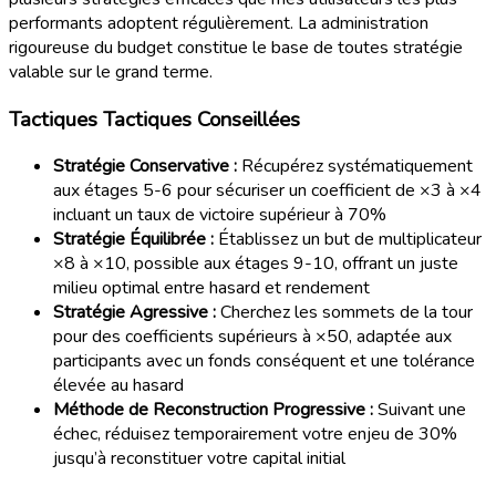
performants adoptent régulièrement. La administration
rigoureuse du budget constitue le base de toutes stratégie
valable sur le grand terme.
Tactiques Tactiques Conseillées
Stratégie Conservative :
Récupérez systématiquement
aux étages 5-6 pour sécuriser un coefficient de ×3 à ×4
incluant un taux de victoire supérieur à 70%
Stratégie Équilibrée :
Établissez un but de multiplicateur
×8 à ×10, possible aux étages 9-10, offrant un juste
milieu optimal entre hasard et rendement
Stratégie Agressive :
Cherchez les sommets de la tour
pour des coefficients supérieurs à ×50, adaptée aux
participants avec un fonds conséquent et une tolérance
élevée au hasard
Méthode de Reconstruction Progressive :
Suivant une
échec, réduisez temporairement votre enjeu de 30%
jusqu’à reconstituer votre capital initial