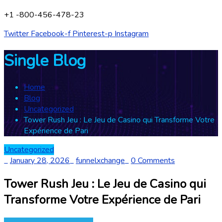
+1 -800-456-478-23
Twitter
Facebook-f
Pinterest-p
Instagram
Single Blog
Home
Blog
Uncategorized
Tower Rush Jeu : Le Jeu de Casino qui Transforme Votre
Expérience de Pari
Uncategorized
_
January 28, 2026
_
funnelxchange
_
0 Comments
Tower Rush Jeu : Le Jeu de Casino qui
Transforme Votre Expérience de Pari