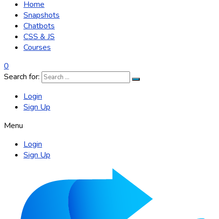
Home
Snapshots
Chatbots
CSS & JS
Courses
0
Search for:
Login
Sign Up
Menu
Login
Sign Up