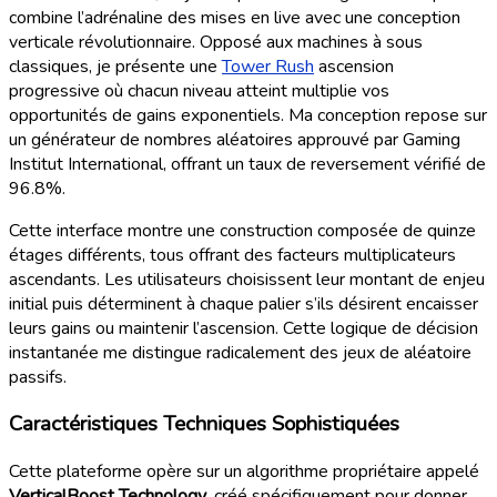
combine l’adrénaline des mises en live avec une conception
verticale révolutionnaire. Opposé aux machines à sous
classiques, je présente une
Tower Rush
ascension
progressive où chacun niveau atteint multiplie vos
opportunités de gains exponentiels. Ma conception repose sur
un générateur de nombres aléatoires approuvé par Gaming
Institut International, offrant un taux de reversement vérifié de
96.8%.
Cette interface montre une construction composée de quinze
étages différents, tous offrant des facteurs multiplicateurs
ascendants. Les utilisateurs choisissent leur montant de enjeu
initial puis déterminent à chaque palier s’ils désirent encaisser
leurs gains ou maintenir l’ascension. Cette logique de décision
instantanée me distingue radicalement des jeux de aléatoire
passifs.
Caractéristiques Techniques Sophistiquées
Cette plateforme opère sur un algorithme propriétaire appelé
VerticalBoost Technology
, créé spécifiquement pour donner