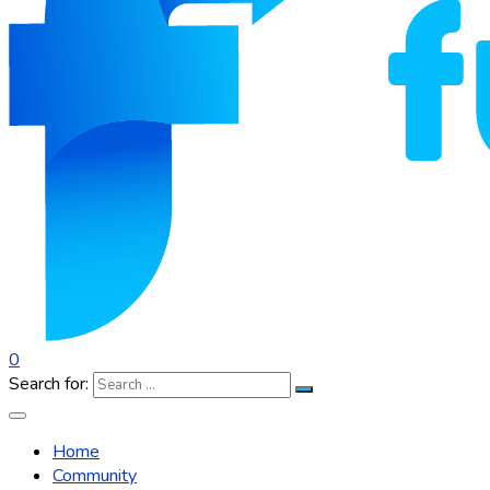
0
Search for:
Home
Community