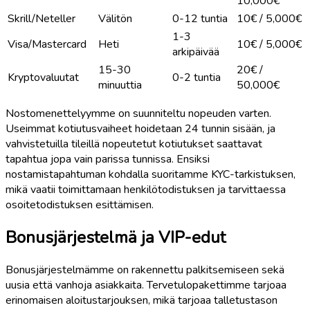
10,000€
Skrill/Neteller
Välitön
0-12 tuntia
10€ / 5,000€
1-3
Visa/Mastercard
Heti
10€ / 5,000€
arkipäivää
15-30
20€ /
Kryptovaluutat
0-2 tuntia
minuuttia
50,000€
Nostomenettelyymme on suunniteltu nopeuden varten.
Useimmat kotiutusvaiheet hoidetaan 24 tunnin sisään, ja
vahvistetuilla tileillä nopeutetut kotiutukset saattavat
tapahtua jopa vain parissa tunnissa. Ensiksi
nostamistapahtuman kohdalla suoritamme KYC-tarkistuksen,
mikä vaatii toimittamaan henkilötodistuksen ja tarvittaessa
osoitetodistuksen esittämisen.
Bonusjärjestelmä ja VIP-edut
Bonusjärjestelmämme on rakennettu palkitsemiseen sekä
uusia että vanhoja asiakkaita. Tervetulopakettimme tarjoaa
erinomaisen aloitustarjouksen, mikä tarjoaa talletustason