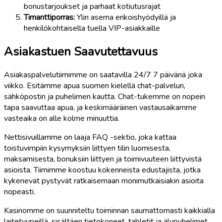
bonustarjoukset ja parhaat kotiutusrajat
Timanttiporras:
Ylin asema erikoishyödyillä ja
henkilökohtaisella tuella VIP-asiakkaille
Asiakastuen Saavutettavuus
Asiakaspalvelutiimimme on saatavilla 24/7 7 päivänä joka
viikko. Esitämme apua suomen kielellä chat-palvelun,
sähköpostin ja puhelimen kautta. Chat-tukemme on nopein
tapa saavuttaa apua, ja keskimääräinen vastausaikamme
vasteaika on alle kolme minuuttia.
Nettisivuillamme on laaja FAQ -sektio, joka kattaa
toistuvimpiin kysymyksiin liittyen tilin luomisesta,
maksamisesta, bonuksiin liittyen ja toimivuuteen liittyvistä
asioista. Tiimimme koostuu kokenneista edustajista, jotka
kykenevät pystyvät ratkaisemaan monimutkaisiakin asioita
nopeasti.
Kasinomme on suunniteltu toiminnan saumattomasti kaikkialla
laitetyypeillä, sisältäen tietokoneet, tabletit ja älypuhelimet.