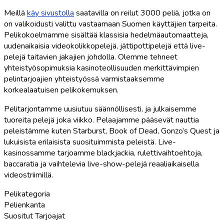
Meillä
käy sivustolla
saatavilla on reilut 3000 peliä, jotka on
on valikoidusti valittu vastaamaan Suomen käyttäjien tarpeita.
Pelikokoelmamme sisältää klassisia hedelmäautomaatteja,
uudenaikaisia videokolikkopelejä, jättipottipelejä että live-
pelejä taitavien jakajien johdolla. Olemme tehneet
yhteistyösopimuksia kasinoteollisuuden merkittävimpien
pelintarjoajien yhteistyössä varmistaaksemme
korkealaatuisen pelikokemuksen.
Pelitarjontamme uusiutuu säännöllisesti, ja julkaisemme
tuoreita pelejä joka viikko. Pelaajamme pääsevät nauttia
peleistämme kuten Starburst, Book of Dead, Gonzo’s Quest ja
lukuisista erilaisista suosituimmista peleistä. Live-
kasinossamme tarjoamme blackjackia, rulettivaihtoehtoja,
baccaratia ja vaihtelevia live-show-pelejä reaaliaikaisella
videostriimillä.
Pelikategoria
Pelienkanta
Suositut Tarjoajat