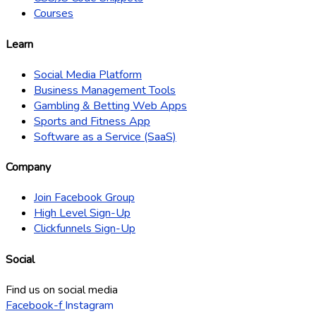
Courses
Learn
Social Media Platform
Business Management Tools
Gambling & Betting Web Apps
Sports and Fitness App
Software as a Service (SaaS)
Company
Join Facebook Group
High Level Sign-Up
Clickfunnels Sign-Up
Social
Find us on social media
Facebook-f
Instagram