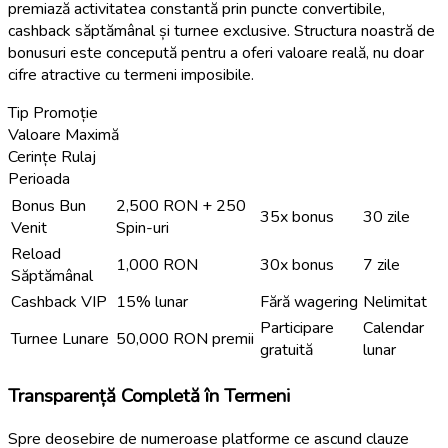
premiază activitatea constantă prin puncte convertibile,
cashback săptămânal și turnee exclusive. Structura noastră de
bonusuri este concepută pentru a oferi valoare reală, nu doar
cifre atractive cu termeni imposibile.
Tip Promoție
Valoare Maximă
Cerințe Rulaj
Perioada
Bonus Bun
2,500 RON + 250
35x bonus
30 zile
Venit
Spin-uri
Reload
1,000 RON
30x bonus
7 zile
Săptămânal
Cashback VIP
15% lunar
Fără wagering
Nelimitat
Participare
Calendar
Turnee Lunare
50,000 RON premii
gratuită
lunar
Transparență Completă în Termeni
Spre deosebire de numeroase platforme ce ascund clauze