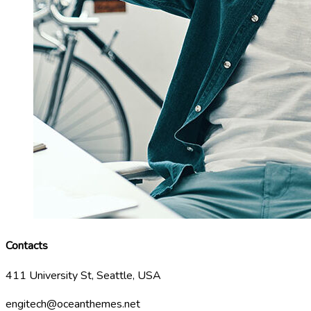
Contacts
411 University St, Seattle, USA
engitech@oceanthemes.net