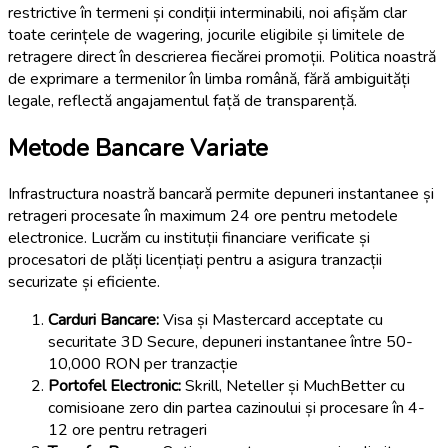
restrictive în termeni și condiții interminabili, noi afișăm clar
toate cerințele de wagering, jocurile eligibile și limitele de
retragere direct în descrierea fiecărei promoții. Politica noastră
de exprimare a termenilor în limba română, fără ambiguități
legale, reflectă angajamentul față de transparență.
Metode Bancare Variate
Infrastructura noastră bancară permite depuneri instantanee și
retrageri procesate în maximum 24 ore pentru metodele
electronice. Lucrăm cu instituții financiare verificate și
procesatori de plăți licențiați pentru a asigura tranzacții
securizate și eficiente.
Carduri Bancare:
Visa și Mastercard acceptate cu
securitate 3D Secure, depuneri instantanee între 50-
10,000 RON per tranzacție
Portofel Electronic:
Skrill, Neteller și MuchBetter cu
comisioane zero din partea cazinoului și procesare în 4-
12 ore pentru retrageri