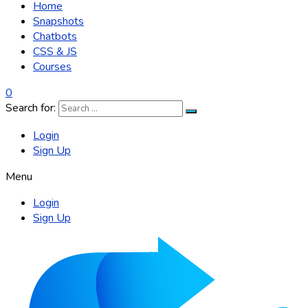
Home
Snapshots
Chatbots
CSS & JS
Courses
0
Search for:
Login
Sign Up
Menu
Login
Sign Up