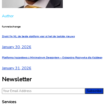
Author
funnelxchange
Znaki fm NL: de beste platform voor al het de laatste nieuws
January 30, 2026
Platforma hazardowa z Minimalnym Depozytem – Osiągalna Rozrywka dla Każdego
January 31, 2026
Newsletter
Services