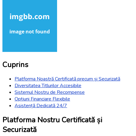
Cuprins
Platforma Noastră Certificată precum și Securizată
Diversitatea Titlurilor Accesibile
Sistemul Nostru de Recompense
Opțiuni Financiare Flexibile
Asistență Dedicată 24/7
Platforma Nostru Certificată și
Securizată