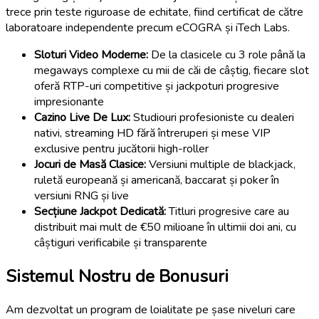
trece prin teste riguroase de echitate, fiind certificat de către
laboratoare independente precum eCOGRA și iTech Labs.
Sloturi Video Moderne:
De la clasicele cu 3 role până la
megaways complexe cu mii de căi de câștig, fiecare slot
oferă RTP-uri competitive și jackpoturi progresive
impresionante
Cazino Live De Lux:
Studiouri profesioniste cu dealeri
nativi, streaming HD fără întreruperi și mese VIP
exclusive pentru jucătorii high-roller
Jocuri de Masă Clasice:
Versiuni multiple de blackjack,
ruletă europeană și americană, baccarat și poker în
versiuni RNG și live
Secțiune Jackpot Dedicată:
Titluri progresive care au
distribuit mai mult de €50 milioane în ultimii doi ani, cu
câștiguri verificabile și transparente
Sistemul Nostru de Bonusuri
Am dezvoltat un program de loialitate pe șase niveluri care