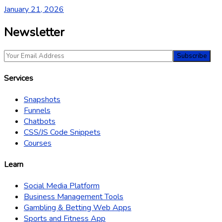
January 21, 2026
Newsletter
Services
Snapshots
Funnels
Chatbots
CSS/JS Code Snippets
Courses
Learn
Social Media Platform
Business Management Tools
Gambling & Betting Web Apps
Sports and Fitness App