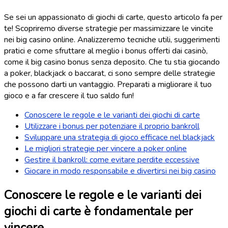
Se sei un appassionato di giochi di carte, questo articolo fa per
te! Scopriremo diverse strategie per massimizzare le vincite
nei big casino online. Analizzeremo tecniche utili, suggerimenti
pratici e come sfruttare al meglio i bonus offerti dai casinò,
come il big casino bonus senza deposito. Che tu stia giocando
a poker, blackjack o baccarat, ci sono sempre delle strategie
che possono darti un vantaggio. Preparati a migliorare il tuo
gioco e a far crescere il tuo saldo fun!
Conoscere le regole e le varianti dei giochi di carte
Utilizzare i bonus per potenziare il proprio bankroll
Sviluppare una strategia di gioco efficace nel blackjack
Le migliori strategie per vincere a poker online
Gestire il bankroll: come evitare perdite eccessive
Giocare in modo responsabile e divertirsi nei big casino
Conoscere le regole e le varianti dei
giochi di carte è fondamentale per
vincere