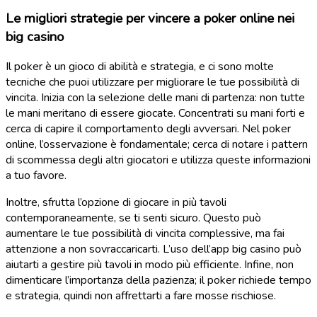
Le migliori strategie per vincere a poker online nei
big casino
Il poker è un gioco di abilità e strategia, e ci sono molte
tecniche che puoi utilizzare per migliorare le tue possibilità di
vincita. Inizia con la selezione delle mani di partenza: non tutte
le mani meritano di essere giocate. Concentrati su mani forti e
cerca di capire il comportamento degli avversari. Nel poker
online, l’osservazione è fondamentale; cerca di notare i pattern
di scommessa degli altri giocatori e utilizza queste informazioni
a tuo favore.
Inoltre, sfrutta l’opzione di giocare in più tavoli
contemporaneamente, se ti senti sicuro. Questo può
aumentare le tue possibilità di vincita complessive, ma fai
attenzione a non sovraccaricarti. L’uso dell’app big casino può
aiutarti a gestire più tavoli in modo più efficiente. Infine, non
dimenticare l’importanza della pazienza; il poker richiede tempo
e strategia, quindi non affrettarti a fare mosse rischiose.