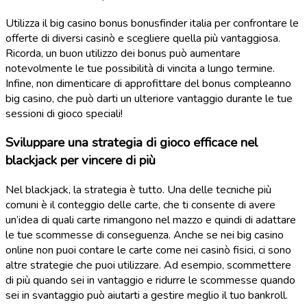
Utilizza il big casino bonus bonusfinder italia per confrontare le
offerte di diversi casinò e scegliere quella più vantaggiosa.
Ricorda, un buon utilizzo dei bonus può aumentare
notevolmente le tue possibilità di vincita a lungo termine.
Infine, non dimenticare di approfittare del bonus compleanno
big casino, che può darti un ulteriore vantaggio durante le tue
sessioni di gioco speciali!
Sviluppare una strategia di gioco efficace nel
blackjack per vincere di più
Nel blackjack, la strategia è tutto. Una delle tecniche più
comuni è il conteggio delle carte, che ti consente di avere
un’idea di quali carte rimangono nel mazzo e quindi di adattare
le tue scommesse di conseguenza. Anche se nei big casino
online non puoi contare le carte come nei casinò fisici, ci sono
altre strategie che puoi utilizzare. Ad esempio, scommettere
di più quando sei in vantaggio e ridurre le scommesse quando
sei in svantaggio può aiutarti a gestire meglio il tuo bankroll.