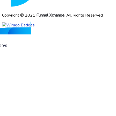
Copyright © 2021
Funnel Xchange
. All Rights Reserved.
00%