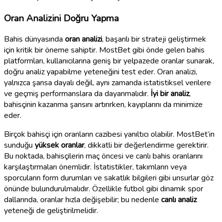
Oran Analizini Doğru Yapma
Bahis dünyasında
oran analizi
, başarılı bir strateji geliştirmek
için kritik bir öneme sahiptir. MostBet gibi önde gelen bahis
platformları, kullanıcılarına geniş bir yelpazede oranlar sunarak,
doğru analiz yapabilme yeteneğini test eder. Oran analizi,
yalnızca şansa dayalı değil, aynı zamanda istatistiksel verilere
ve geçmiş performanslara da dayanmalıdır.
İyi bir analiz
,
bahisçinin kazanma şansını artırırken, kayıplarını da minimize
eder.
Birçok bahisçi için oranların cazibesi yanıltıcı olabilir. MostBet’in
sunduğu
yüksek oranlar
, dikkatli bir değerlendirme gerektirir.
Bu noktada, bahisçilerin maç öncesi ve canlı bahis oranlarını
karşılaştırmaları önemlidir. İstatistikler, takımların veya
sporcuların form durumları ve sakatlık bilgileri gibi unsurlar göz
önünde bulundurulmalıdır. Özellikle futbol gibi dinamik spor
dallarında, oranlar hızla değişebilir; bu nedenle
canlı analiz
yeteneği de geliştirilmelidir.