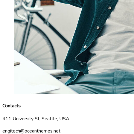
Contacts
411 University St, Seattle, USA
engitech@oceanthemes.net