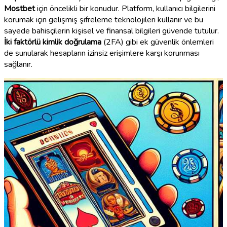
Mostbet
için öncelikli bir konudur. Platform, kullanıcı bilgilerini
korumak için gelişmiş şifreleme teknolojileri kullanır ve bu
sayede bahisçilerin kişisel ve finansal bilgileri güvende tutulur.
İki faktörlü kimlik doğrulama
(2FA) gibi ek güvenlik önlemleri
de sunularak hesapların izinsiz erişimlere karşı korunması
sağlanır.