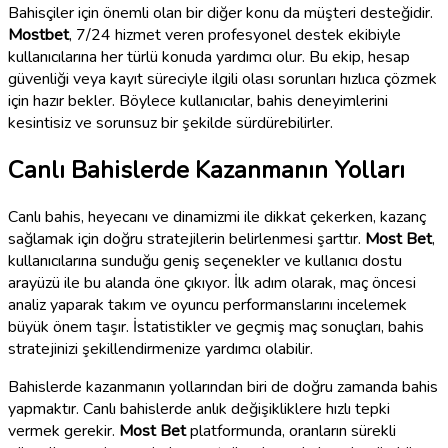
Bahisçiler için önemli olan bir diğer konu da müşteri desteğidir.
Mostbet
, 7/24 hizmet veren profesyonel destek ekibiyle
kullanıcılarına her türlü konuda yardımcı olur. Bu ekip, hesap
güvenliği veya kayıt süreciyle ilgili olası sorunları hızlıca çözmek
için hazır bekler. Böylece kullanıcılar, bahis deneyimlerini
kesintisiz ve sorunsuz bir şekilde sürdürebilirler.
Canlı Bahislerde Kazanmanın Yolları
Canlı bahis, heyecanı ve dinamizmi ile dikkat çekerken, kazanç
sağlamak için doğru stratejilerin belirlenmesi şarttır.
Most Bet
,
kullanıcılarına sunduğu geniş seçenekler ve kullanıcı dostu
arayüzü ile bu alanda öne çıkıyor. İlk adım olarak, maç öncesi
analiz yaparak takım ve oyuncu performanslarını incelemek
büyük önem taşır. İstatistikler ve geçmiş maç sonuçları, bahis
stratejinizi şekillendirmenize yardımcı olabilir.
Bahislerde kazanmanın yollarından biri de doğru zamanda bahis
yapmaktır. Canlı bahislerde anlık değişikliklere hızlı tepki
vermek gerekir.
Most Bet
platformunda, oranların sürekli