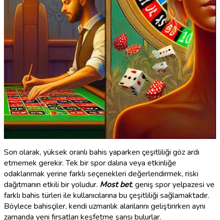
Son olarak, yüksek oranlı bahis yaparken çeşitliliği göz ardı
etmemek gerekir. Tek bir spor dalına veya etkinliğe
odaklanmak yerine farklı seçenekleri değerlendirmek, riski
dağıtmanın etkili bir yoludur.
Most bet
, geniş spor yelpazesi ve
farklı bahis türleri ile kullanıcılarına bu çeşitliliği sağlamaktadır.
Böylece bahisçiler, kendi uzmanlık alanlarını geliştirirken aynı
zamanda yeni fırsatları keşfetme şansı bulurlar.