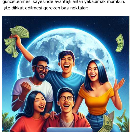
güncellenmesi sayesinde avantajlı anları yakalamak mümkün.
İşte dikkat edilmesi gereken bazı noktalar: