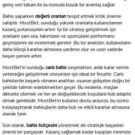
geniş veri tabanı ile bu konuda büyük bir avantaj sağlar.
Bahis yaparken
değerli oranları
tespit etmek kritik öneme
sahiptir. MostBet, sunduğu yüksek oranlarla kullanıcılarının
kazanç potansiyelini artırır. İyi bir strateji geliştirmek için
oranların yanı sıra, takımların ve sporcuların performans
geçmişlerini de incelemek gerekir. Bu tür analizler, kullanıcıların
daha bilinçli kararlar almasına yardımcı olur ve uzun vadede
başarı şansını artırır.
MostBet’in sunduğu
canlı bahis
seçenekleri, anlık karar verme
yeteneğini geliştirmek isteyenler için ideal bir fırsattır. Canlı
bahislerde başarılı olmanın anahtarı, oyunun gidişatını doğru bir
şekilde tahmin edebilmekten geçer. Bu nedenle, maçları
dikkatle izlemek ve her an değişebilecek koşullara hızlı adapte
olmak gereklidir. MostBet’in kullanıcı dostu arayüzü, bu süreci
kolaylaştırarak bahisçilerin daha hızlı ve etkili kararlar almasına
olanak tanır.
Son olarak,
bahis bütçesini
yönetmek de stratejik başarının
önemli bir parçasıdır. Kazanç sağlamak kadar kayıpları minimize