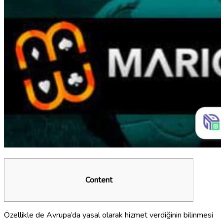
Content
Özellikle de Avrupa’da yasal olarak hizmet verdiğinin bilinmesi