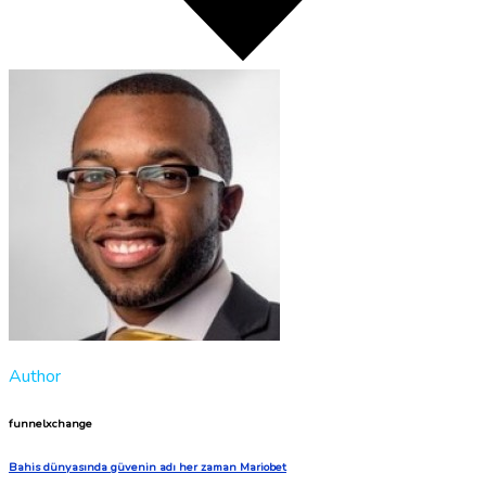
Author
funnelxchange
Bahis dünyasında güvenin adı her zaman Mariobet