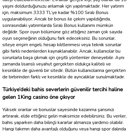
yaşını doldurduğunuzu anlamak için yapılmaktadır. Her yatırım
için, maksimum 3333 TL’ye kadar %100 Sıralı Bonus
uygulanabiliyor. Ancak bir bonus ile çekim yapıldığında,
sonrasındaki yatırımlarda Sıralı Bonus kullanımı mümkün
değildir. Spor oyun bölümüne göz attığınız zaman çok sayıda
oyun seçeneğinin olduğunu fark edeceksiniz. Bu sorunlar,
siteye erişim engeli, hesap kilitlenmesi veya teknik sorunlar
gibi farklı nedenlerden kaynaklanabilir. Ancak, kullanıcılar bu
sorunlarla başa çıkmak için çeşitli yöntemler deneyebilir. Aynı
zamanda lisanslı veyahut gerçekten oldukça kaliteli ve
kesinlikle de güvenli bir sitedir. Bütün kullanıcılarına gerçekten
de birbirinden farklı ve kesinlikle de ayrıcalıklar sunulmaktadır.
Türkiye’deki bahis severlerin güvenilir tercihi haline
gelen 1King casino öne çıkıyor
Yüksek oranlar ve bonuslar sayesinde kazanma şansınızı
artırarak, elde ettiğiniz geliri maksimize edebilirsiniz. Bu veriler,
bahis yaparken daha bilinçli kararlar almanıza yardımcı olabilir.
Hangi takımın daha avantajlı olduğunu veya hangi spor dalında