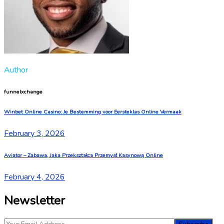
Author
funnelxchange
Winbet Online Casino: Je Bestemming voor Eersteklas Online Vermaak
February 3, 2026
Aviator – Zabawa, Jaka Przekształca Przemysł Kasynową Online
February 4, 2026
Newsletter