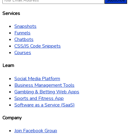
Services
Snapshots
Funnels
Chatbots
CSS/JS Code Snippets
Courses
Learn
Social Media Platform
Business Management Tools
Gambling & Betting Web Apps
Sports and Fitness App
Software as a Service (SaaS)
Company
Join Facebook Group