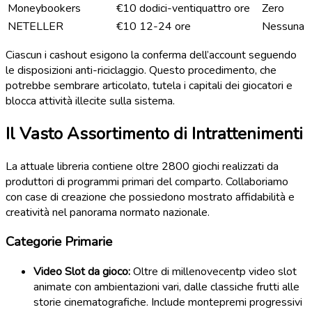
Moneybookers
€10
dodici-ventiquattro ore
Zero
NETELLER
€10
12-24 ore
Nessuna
Ciascun i cashout esigono la conferma dell’account seguendo
le disposizioni anti-riciclaggio. Questo procedimento, che
potrebbe sembrare articolato, tutela i capitali dei giocatori e
blocca attività illecite sulla sistema.
Il Vasto Assortimento di Intrattenimenti
La attuale libreria contiene oltre 2800 giochi realizzati da
produttori di programmi primari del comparto. Collaboriamo
con case di creazione che possiedono mostrato affidabilità e
creatività nel panorama normato nazionale.
Categorie Primarie
Video Slot da gioco:
Oltre di millenovecentp video slot
animate con ambientazioni vari, dalle classiche frutti alle
storie cinematografiche. Include montepremi progressivi