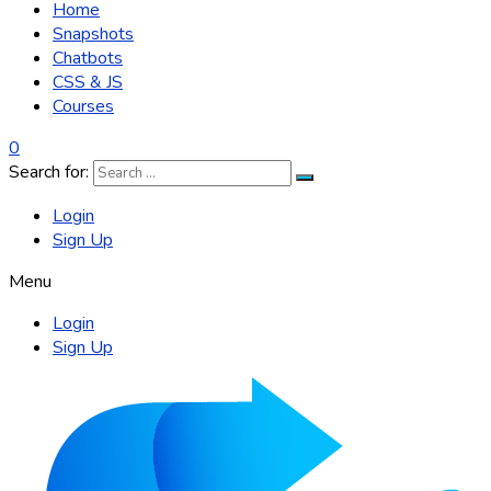
Home
Snapshots
Chatbots
CSS & JS
Courses
0
Search for:
Login
Sign Up
Menu
Login
Sign Up