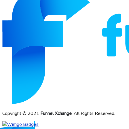
Copyright © 2021
Funnel Xchange
. All Rights Reserved.