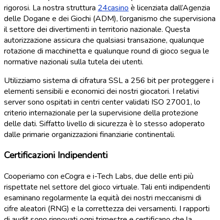
rigorosi. La nostra struttura
24casino
è licenziata dall’Agenzia
delle Dogane e dei Giochi (ADM), l’organismo che supervisiona
il settore dei divertimenti in territorio nazionale. Questa
autorizzazione assicura che qualsiasi transazione, qualunque
rotazione di macchinetta e qualunque round di gioco segua le
normative nazionali sulla tutela dei utenti.
Utilizziamo sistema di cifratura SSL a 256 bit per proteggere i
elementi sensibili e economici dei nostri giocatori. I relativi
server sono ospitati in centri center validati ISO 27001, lo
criterio internazionale per la supervisione della protezione
delle dati. Siffatto livello di sicurezza è lo stesso adoperato
dalle primarie organizzazioni finanziarie continentali.
Certificazioni Indipendenti
Cooperiamo con eCogra e i-Tech Labs, due delle enti più
rispettate nel settore del gioco virtuale. Tali enti indipendenti
esaminano regolarmente la equità dei nostri meccanismi di
cifre aleatori (RNG) e la correttezza dei versamenti. I rapporti
di audit sono rinnovati ogni trimestre e certificano che la