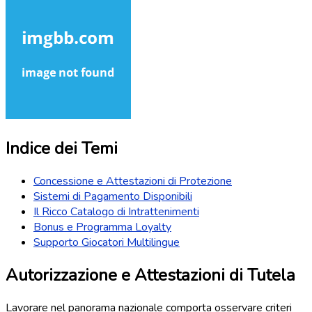
Indice dei Temi
Concessione e Attestazioni di Protezione
Sistemi di Pagamento Disponibili
Il Ricco Catalogo di Intrattenimenti
Bonus e Programma Loyalty
Supporto Giocatori Multilingue
Autorizzazione e Attestazioni di Tutela
Lavorare nel panorama nazionale comporta osservare criteri