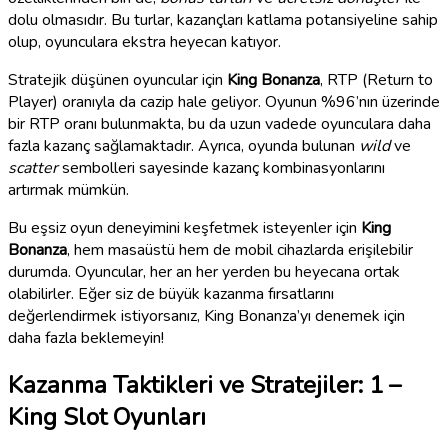
dolu olmasıdır. Bu turlar, kazançları katlama potansiyeline sahip
olup, oyunculara ekstra heyecan katıyor.
Stratejik düşünen oyuncular için
King Bonanza
, RTP (Return to
Player) oranıyla da cazip hale geliyor. Oyunun %96’nın üzerinde
bir RTP oranı bulunmakta, bu da uzun vadede oyunculara daha
fazla kazanç sağlamaktadır. Ayrıca, oyunda bulunan
wild
ve
scatter
sembolleri sayesinde kazanç kombinasyonlarını
artırmak mümkün.
Bu eşsiz oyun deneyimini keşfetmek isteyenler için
King
Bonanza
, hem masaüstü hem de mobil cihazlarda erişilebilir
durumda. Oyuncular, her an her yerden bu heyecana ortak
olabilirler. Eğer siz de büyük kazanma fırsatlarını
değerlendirmek istiyorsanız, King Bonanza’yı denemek için
daha fazla beklemeyin!
Kazanma Taktikleri ve Stratejiler: 1 –
King Slot Oyunları