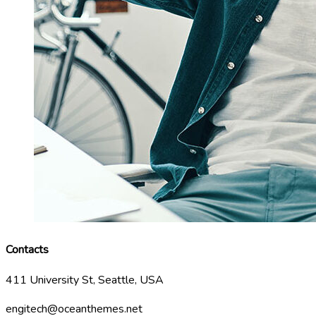
Contacts
411 University St, Seattle, USA
engitech@oceanthemes.net