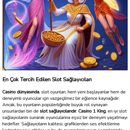
En Çok Tercih Edilen Slot Sağlayıcıları
Casino dünyasında
, slot oyunları, hem yeni başlayanlar hem de
deneyimli oyuncular için vazgeçilmez bir eğlence kaynağıdır.
Ancak, bu oyunların popülerliğinde büyük rol oynayan
unsurlardan biri de
slot sağlayıcılarıdır
.
Casino 1 King
, en iyi slot
sağlayıcılarını sunarak oyuncularına eşsiz bir deneyim yaşatmayı
hedefler. Sağlayıcıların kalitesi, grafiklerden ses efektlerine