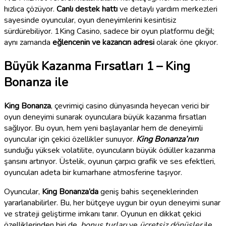
hızlıca çözüyor.
Canlı destek hattı
ve detaylı yardım merkezleri
sayesinde oyuncular, oyun deneyimlerini kesintisiz
sürdürebiliyor. 1King Casino, sadece bir oyun platformu değil;
aynı zamanda
eğlencenin ve kazancın adresi
olarak öne çıkıyor.
Büyük Kazanma Fırsatları 1 – King
Bonanza ile
King Bonanza
, çevrimiçi casino dünyasında heyecan verici bir
oyun deneyimi sunarak oyunculara büyük kazanma fırsatları
sağlıyor. Bu oyun, hem yeni başlayanlar hem de deneyimli
oyuncular için çekici özellikler sunuyor.
King Bonanza’nın
sunduğu yüksek volatilite, oyuncuların büyük ödüller kazanma
şansını artırıyor. Üstelik, oyunun çarpıcı grafik ve ses efektleri,
oyuncuları adeta bir kumarhane atmosferine taşıyor.
Oyuncular,
King Bonanza’da
geniş bahis seçeneklerinden
yararlanabilirler. Bu, her bütçeye uygun bir oyun deneyimi sunar
ve strateji geliştirme imkanı tanır. Oyunun en dikkat çekici
özelliklerinden biri de,
bonus turları
ve
ücretsiz dönüşler
ile