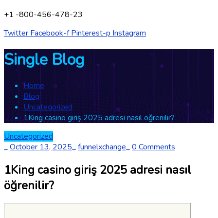
+1 -800-456-478-23
Twitter
Facebook-f
Pinterest-p
Instagram
Single Blog
Home
Blog
Uncategorized
1King casino giriş 2025 adresi nasıl öğrenilir?
Uncategorized
_
October 13, 2025
_
funnelxchange
_
0 Comments
1King casino giriş 2025 adresi nasıl
öğrenilir?