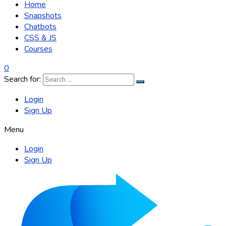
Home
Snapshots
Chatbots
CSS & JS
Courses
0
Search for:
Login
Sign Up
Menu
Login
Sign Up