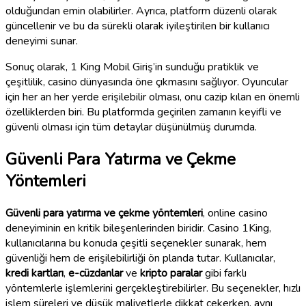
olduğundan emin olabilirler. Ayrıca, platform düzenli olarak
güncellenir ve bu da sürekli olarak iyileştirilen bir kullanıcı
deneyimi sunar.
Sonuç olarak, 1 King Mobil Giriş’in sunduğu pratiklik ve
çeşitlilik, casino dünyasında öne çıkmasını sağlıyor. Oyuncular
için her an her yerde erişilebilir olması, onu cazip kılan en önemli
özelliklerden biri. Bu platformda geçirilen zamanın keyifli ve
güvenli olması için tüm detaylar düşünülmüş durumda.
Güvenli Para Yatırma ve Çekme
Yöntemleri
Güvenli para yatırma ve çekme yöntemleri
, online casino
deneyiminin en kritik bileşenlerinden biridir. Casino 1King,
kullanıcılarına bu konuda çeşitli seçenekler sunarak, hem
güvenliği hem de erişilebilirliği ön planda tutar. Kullanıcılar,
kredi kartları
,
e-cüzdanlar
ve
kripto paralar
gibi farklı
yöntemlerle işlemlerini gerçekleştirebilirler. Bu seçenekler, hızlı
işlem süreleri ve düşük maliyetlerle dikkat çekerken, aynı