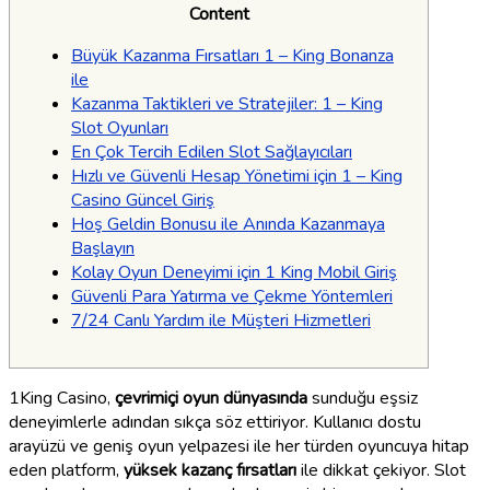
Content
Büyük Kazanma Fırsatları 1 – King Bonanza
ile
Kazanma Taktikleri ve Stratejiler: 1 – King
Slot Oyunları
En Çok Tercih Edilen Slot Sağlayıcıları
Hızlı ve Güvenli Hesap Yönetimi için 1 – King
Casino Güncel Giriş
Hoş Geldin Bonusu ile Anında Kazanmaya
Başlayın
Kolay Oyun Deneyimi için 1 King Mobil Giriş
Güvenli Para Yatırma ve Çekme Yöntemleri
7/24 Canlı Yardım ile Müşteri Hizmetleri
1King Casino,
çevrimiçi oyun dünyasında
sunduğu eşsiz
deneyimlerle adından sıkça söz ettiriyor. Kullanıcı dostu
arayüzü ve geniş oyun yelpazesi ile her türden oyuncuya hitap
eden platform,
yüksek kazanç fırsatları
ile dikkat çekiyor. Slot