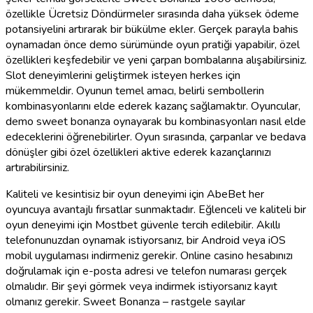
özellikle Ücretsiz Döndürmeler sırasında daha yüksek ödeme
potansiyelini artırarak bir bükülme ekler. Gerçek parayla bahis
oynamadan önce demo sürümünde oyun pratiği yapabilir, özel
özellikleri keşfedebilir ve yeni çarpan bombalarına alışabilirsiniz.
Slot deneyimlerini geliştirmek isteyen herkes için
mükemmeldir. Oyunun temel amacı, belirli sembollerin
kombinasyonlarını elde ederek kazanç sağlamaktır. Oyuncular,
demo sweet bonanza oynayarak bu kombinasyonları nasıl elde
edeceklerini öğrenebilirler. Oyun sırasında, çarpanlar ve bedava
dönüşler gibi özel özellikleri aktive ederek kazançlarınızı
artırabilirsiniz.
Kaliteli ve kesintisiz bir oyun deneyimi için AbeBet her
oyuncuya avantajlı fırsatlar sunmaktadır. Eğlenceli ve kaliteli bir
oyun deneyimi için Mostbet güvenle tercih edilebilir. Akıllı
telefonunuzdan oynamak istiyorsanız, bir Android veya iOS
mobil uygulaması indirmeniz gerekir. Online casino hesabınızı
doğrulamak için e-posta adresi ve telefon numarası gerçek
olmalıdır. Bir şeyi görmek veya indirmek istiyorsanız kayıt
olmanız gerekir. Sweet Bonanza – rastgele sayılar