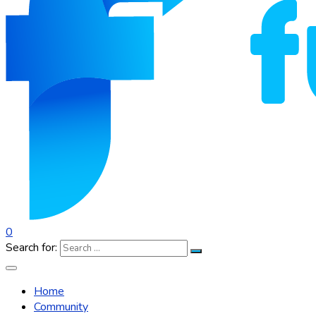
0
Search for:
Home
Community