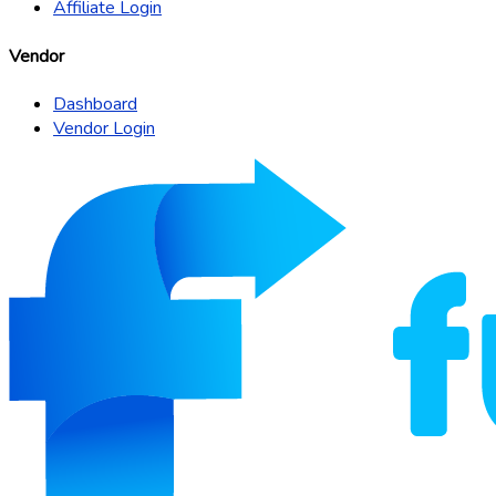
Affiliate Login
Vendor
Dashboard
Vendor Login