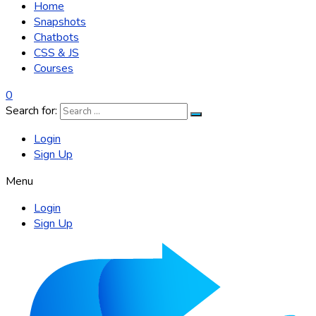
Home
Snapshots
Chatbots
CSS & JS
Courses
0
Search for:
Login
Sign Up
Menu
Login
Sign Up