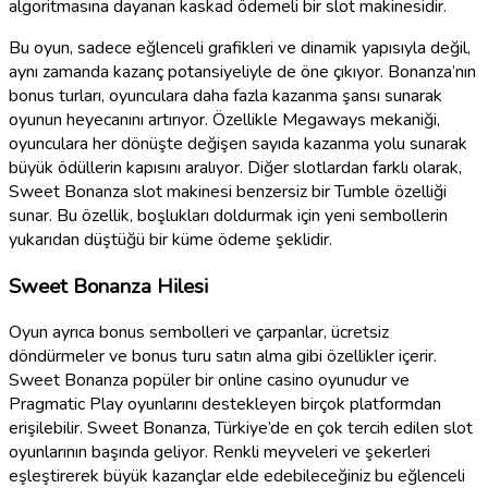
algoritmasına dayanan kaskad ödemeli bir slot makinesidir.
Bu oyun, sadece eğlenceli grafikleri ve dinamik yapısıyla değil,
aynı zamanda kazanç potansiyeliyle de öne çıkıyor. Bonanza’nın
bonus turları, oyunculara daha fazla kazanma şansı sunarak
oyunun heyecanını artırıyor. Özellikle Megaways mekaniği,
oyunculara her dönüşte değişen sayıda kazanma yolu sunarak
büyük ödüllerin kapısını aralıyor. Diğer slotlardan farklı olarak,
Sweet Bonanza slot makinesi benzersiz bir Tumble özelliği
sunar. Bu özellik, boşlukları doldurmak için yeni sembollerin
yukarıdan düştüğü bir küme ödeme şeklidir.
Sweet Bonanza Hilesi
Oyun ayrıca bonus sembolleri ve çarpanlar, ücretsiz
döndürmeler ve bonus turu satın alma gibi özellikler içerir.
Sweet Bonanza popüler bir online casino oyunudur ve
Pragmatic Play oyunlarını destekleyen birçok platformdan
erişilebilir. Sweet Bonanza, Türkiye’de en çok tercih edilen slot
oyunlarının başında geliyor. Renkli meyveleri ve şekerleri
eşleştirerek büyük kazançlar elde edebileceğiniz bu eğlenceli