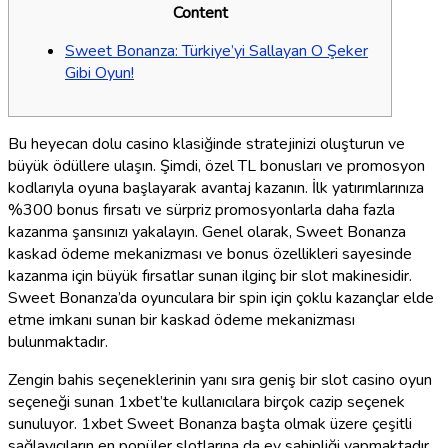
Content
Sweet Bonanza: Türkiye’yi Sallayan O Şeker
Gibi Oyun!
Bu heyecan dolu casino klasiğinde stratejinizi oluşturun ve
büyük ödüllere ulaşın. Şimdi, özel TL bonusları ve promosyon
kodlarıyla oyuna başlayarak avantaj kazanın. İlk yatırımlarınıza
%300 bonus fırsatı ve sürpriz promosyonlarla daha fazla
kazanma şansınızı yakalayın. Genel olarak, Sweet Bonanza
kaskad ödeme mekanizması ve bonus özellikleri sayesinde
kazanma için büyük fırsatlar sunan ilginç bir slot makinesidir.
Sweet Bonanza’da oyunculara bir spin için çoklu kazançlar elde
etme imkanı sunan bir kaskad ödeme mekanizması
bulunmaktadır.
Zengin bahis seçeneklerinin yanı sıra geniş bir slot casino oyun
seçeneği sunan 1xbet’te kullanıcılara birçok cazip seçenek
sunuluyor. 1xbet Sweet Bonanza başta olmak üzere çeşitli
sağlayıcıların en popüler slotlarına da ev sahipliği yapmaktadır.