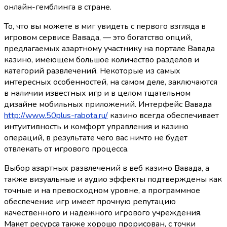
онлайн-гемблинга в стране.
То, что вы можете в миг увидеть с первого взгляда в
игровом сервисе Вавада, — это богатство опций,
предлагаемых азартному участнику на портале Вавада
казино, имеющем большое количество разделов и
категорий развлечений. Некоторые из самых
интересных особенностей, на самом деле, заключаются
в наличии известных игр и в целом тщательном
дизайне мобильных приложений. Интерфейс Вавада
http://www.50plus-rabota.ru/
казино всегда обеспечивает
интуитивность и комфорт управления и казино
операций, в результате чего вас ничто не будет
отвлекать от игрового процесса.
Выбор азартных развлечений в веб казино Вавада, а
также визуальные и аудио эффекты подтверждены как
точные и на превосходном уровне, а программное
обеспечение игр имеет прочную репутацию
качественного и надежного игрового учреждения.
Макет ресурса также хорошо прорисован, с точки