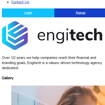
Contact Us
Login
Signup
Over 10 years we help companies reach their financial and
branding goals. Engitech is a values-driven technology agency
dedicated.
Gallery