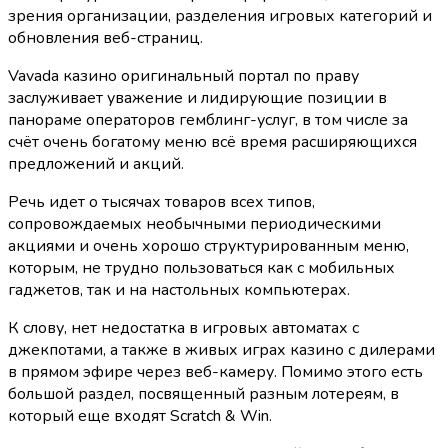
зрения организации, разделения игровых категорий и
обновления веб-страниц.
Vavada казино оригинальный портал по праву
заслуживает уважение и лидирующие позиции в
панораме операторов гемблинг-услуг, в том числе за
счёт очень богатому меню всё время расширяющихся
предложений и акций.
Речь идет о тысячах товаров всех типов,
сопровождаемых необычными периодическими
акциями и очень хорошо структурированным меню,
которым, не трудно пользоваться как c мобильных
гаджетов, так и на настольных компьютерах.
К слову, нет недостатка в игровых автоматах с
джекпотами, а также в живых играх казино с дилерами
в прямом эфире через веб-камеру. Помимо этого есть
большой раздел, посвященный разным лотереям, в
который еще входят Scratch & Win.