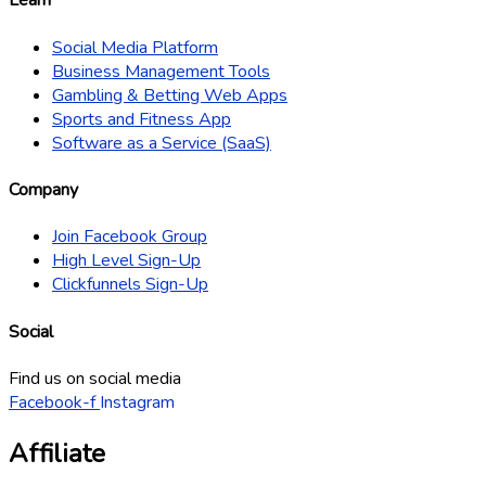
Learn
Social Media Platform
Business Management Tools
Gambling & Betting Web Apps
Sports and Fitness App
Software as a Service (SaaS)
Company
Join Facebook Group
High Level Sign-Up
Clickfunnels Sign-Up
Social
Find us on social media
Facebook-f
Instagram
Affiliate