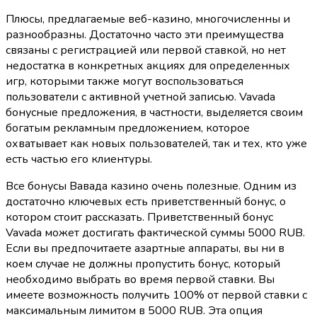
Плюсы, предлагаемые веб-казино, многочисленны и
разнообразны. Достаточно часто эти преимущества
связаны с регистрацией или первой ставкой, но нет
недостатка в конкретных акциях для определенных
игр, которыми также могут воспользоваться
пользователи с активной учетной записью. Vavada
бонусные предложения, в частности, выделяется своим
богатым рекламным предложением, которое
охватывает как новых пользователей, так и тех, кто уже
есть частью его клиентуры.
Все бонусы Вавада казино очень полезные. Одним из
достаточно ключевых есть приветственный бонус, о
котором стоит рассказать. Приветственный бонус
Vavada может достигать фактической суммы 5000 RUB.
Если вы предпочитаете азартные аппараты, вы ни в
коем случае не должны пропустить бонус, который
необходимо выбрать во время первой ставки. Вы
имеете возможность получить 100% от первой ставки с
максимальным лимитом в 5000 RUB. Эта опция