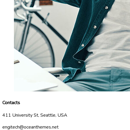
Contacts
411 University St, Seattle, USA
engitech@oceanthemes.net