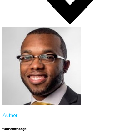
Author
funnelxchange