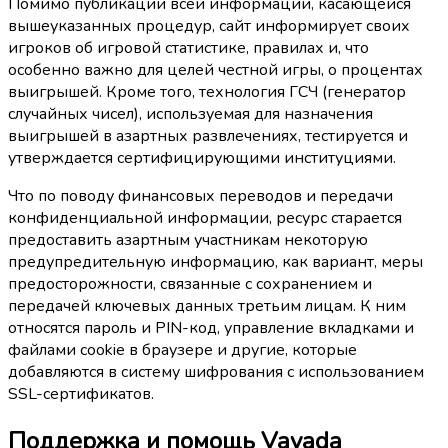
Помимо публикации всей информации, касающейся
вышеуказанных процедур, сайт информирует своих
игроков об игровой статистике, правилах и, что
особенно важно для целей честной игры, о процентах
выигрышей. Кроме того, технология ГСЧ (генератор
случайных чисел), используемая для назначения
выигрышей в азартных развлечениях, тестируется и
утверждается сертифицирующими институциями.
Что по поводу финансовых переводов и передачи
конфиденциальной информации, ресурс старается
предоставить азартным участникам некоторую
предупредительную информацию, как вариант, меры
предосторожности, связанные с сохранением и
передачей ключевых данных третьим лицам. К ним
относятся пароль и PIN-код, управление вкладками и
файлами cookie в браузере и другие, которые
добавляются в систему шифрования с использованием
SSL-сертификатов.
Поддержка и помощь Vavada