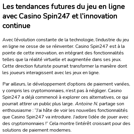
Les tendances futures du jeu en ligne
avec Casino Spin247 et l’innovation
continue
Avec l’évolution constante de la technologie, l’industrie du jeu
en ligne ne cesse de se réinventer. Casino Spin247 est à la
pointe de cette innovation, en intégrant des fonctionnalités
telles que la réalité virtuelle et augmentée dans ses jeux.
Cette direction futuriste pourrait transformer la manière dont
les joueurs interagissent avec les jeux en ligne.
Par ailleurs, le développement d’options de paiement variées,
y compris les cryptomonnaies, n’est pas à négliger. Casino
Spin247 a déjà commencé à explorer ces alternatives, ce qui
pourrait attirer un public plus large.
Antoine N.
partage son
enthousiasme : “J’ai hâte de voir les nouvelles fonctionnalités
que Casino Spin247 va introduire. J’adore l’idée de jouer avec
des cryptomonnaies !” Cela montre l’intérêt croissant pour des
solutions de paiement modernes.