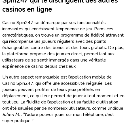
Spin247 qui le distinguent des autres
casinos en ligne
Casino Spin247 se démarque par ses fonctionnalités
innovantes qui enrichissent l’expérience de jeu. Parmi ces
caractéristiques, on trouve un programme de fidélité attrayant
qui récompense les joueurs réguliers avec des points
échangeables contre des bonus et des tours gratuits. De plus,
la plateforme propose des jeux en direct, permettant aux
utilisateurs de se sentir immergés dans une véritable
expérience de casino depuis chez eux.
Un autre aspect remarquable est l’application mobile de
Casino Spin247, qui offre une accessibilité inégalée. Les
joueurs peuvent profiter de leurs jeux préférés en
déplacement, ce qui leur permet de jouer à tout moment et en
tout lieu. La fluidité de l’application et sa facilité d’utilisation
ont été saluées par de nombreux utilisateurs, comme l’indique
Julien M.
: “J’adore pouvoir jouer sur mon téléphone, c’est
super pratique !”