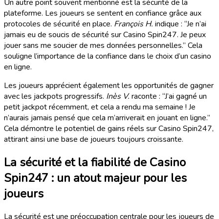
Un autre point souvent mentionné est la sécurité de la
plateforme. Les joueurs se sentent en confiance grâce aux
protocoles de sécurité en place.
François H.
indique : “Je n’ai
jamais eu de soucis de sécurité sur Casino Spin247. Je peux
jouer sans me soucier de mes données personnelles.” Cela
souligne l’importance de la confiance dans le choix d’un casino
en ligne.
Les joueurs apprécient également les opportunités de gagner
avec les jackpots progressifs.
Inès V.
raconte : “J’ai gagné un
petit jackpot récemment, et cela a rendu ma semaine ! Je
n’aurais jamais pensé que cela m’arriverait en jouant en ligne.”
Cela démontre le potentiel de gains réels sur Casino Spin247,
attirant ainsi une base de joueurs toujours croissante.
La sécurité et la fiabilité de Casino
Spin247 : un atout majeur pour les
joueurs
La sécurité est une préoccupation centrale pour les joueurs de