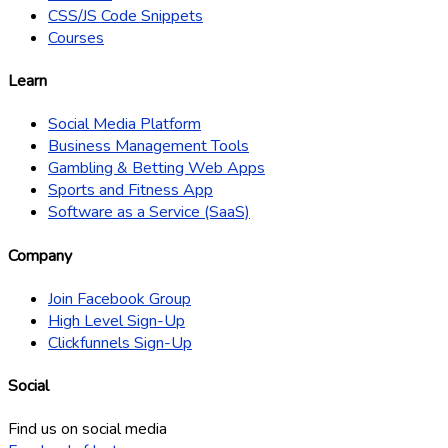
CSS/JS Code Snippets
Courses
Learn
Social Media Platform
Business Management Tools
Gambling & Betting Web Apps
Sports and Fitness App
Software as a Service (SaaS)
Company
Join Facebook Group
High Level Sign-Up
Clickfunnels Sign-Up
Social
Find us on social media