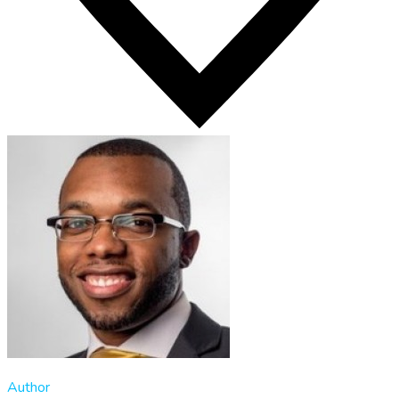
Author