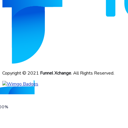
Copyright © 2021
Funnel Xchange
. All Rights Reserved.
00%