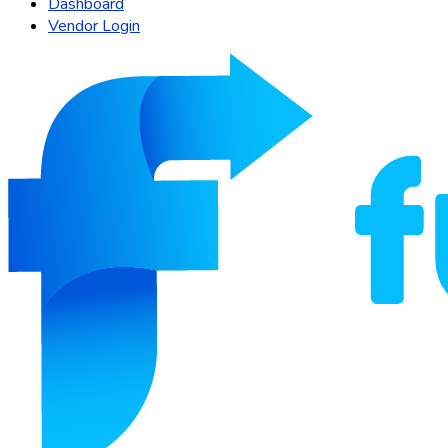
Dashboard
Vendor Login