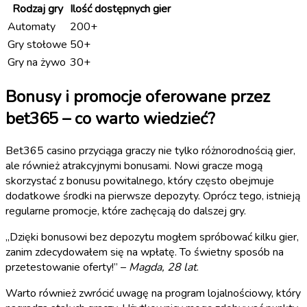
Rodzaj gry
Ilość dostępnych gier
Automaty
200+
Gry stołowe
50+
Gry na żywo
30+
Bonusy i promocje oferowane przez
bet365 – co warto wiedzieć?
Bet365 casino przyciąga graczy nie tylko różnorodnością gier,
ale również atrakcyjnymi bonusami. Nowi gracze mogą
skorzystać z bonusu powitalnego, który często obejmuje
dodatkowe środki na pierwsze depozyty. Oprócz tego, istnieją
regularne promocje, które zachęcają do dalszej gry.
„Dzięki bonusowi bez depozytu mogłem spróbować kilku gier,
zanim zdecydowałem się na wpłatę. To świetny sposób na
przetestowanie oferty!” –
Magda, 28 lat
.
Warto również zwrócić uwagę na program lojalnościowy, który